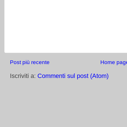
Post più recente
Home pag
Iscriviti a:
Commenti sul post (Atom)