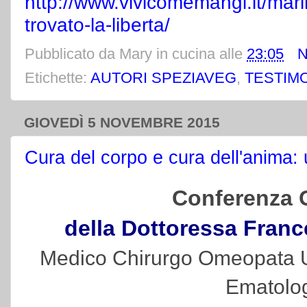
http://www.vivicomemangi.it/marin
trovato-la-liberta/
Pubblicato da
Mary in cucina
alle
23:05
N
Etichette:
AUTORI SPEZIAVEG
,
TESTIM
GIOVEDÌ 5 NOVEMBRE 2015
Cura del corpo e cura dell'anima: 
Conferenza G
della Dottoressa Franc
Medico Chirurgo Omeopata Uni
Ematolo