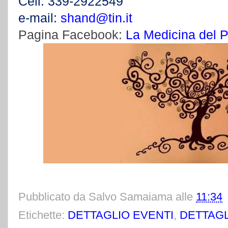
Cell. 339-2922549
e-mail:
shand@tin.it
Pagina Facebook:
La Medicina del 
Pubblicato da
Salvo Samaiama
alle
11:34
Etichette:
DETTAGLIO EVENTI
,
DETTAGL