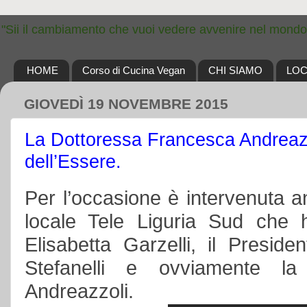
"Sii il cambiamento che vuoi vedere avvenire nel mondo
HOME
Corso di Cucina Vegan
CHI SIAMO
LOC
GIOVEDÌ 19 NOVEMBRE 2015
La Dottoressa Francesca Andreazz
dell’Essere.
Per l’occasione è intervenuta an
locale Tele Liguria Sud che 
Elisabetta Garzelli
, il Preside
Stefanelli e ovviamente
la
Andreazzoli.