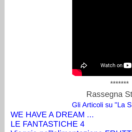
*******
Rassegna S
Gli Articoli su "La 
WE HAVE A DREAM ...
LE FANTASTICHE 4