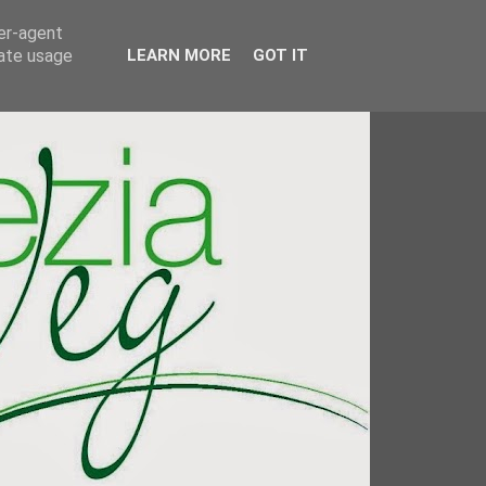
ser-agent
rate usage
LEARN MORE
GOT IT