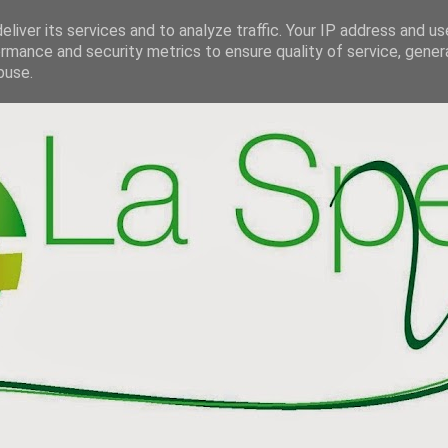
liver its services and to analyze traffic. Your IP address and u
rmance and security metrics to ensure quality of service, gene
buse.