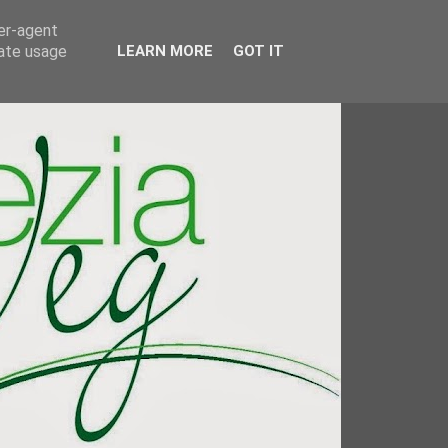
ser-agent
rate usage
LEARN MORE
GOT IT