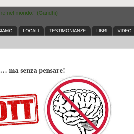
ire nel mondo." (Gandhi)
SIAMO
LOCALI
TESTIMONIANZE
LIBRI
VIDEO
 … ma senza pensare!