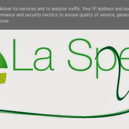
liver its services and to analyze traffic. Your IP address and u
rmance and security metrics to ensure quality of service, gene
buse.