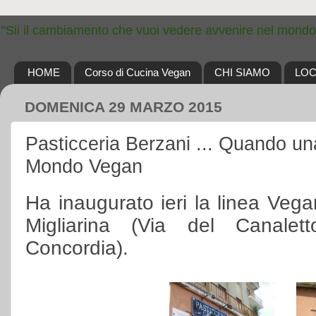
"Sii il cambiamento che vuoi vedere avvenire nel mondo
HOME
Corso di Cucina Vegan
CHI SIAMO
LOC
DOMENICA 29 MARZO 2015
Pasticceria Berzani ... Quando una
Mondo Vegan
Ha inaugurato ieri
la linea Vega
Migliarina (Via del Canale
Concordia).